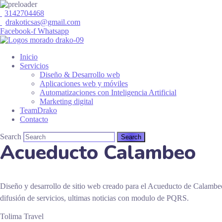
3142704468
drakoticsas@gmail.com
Facebook-f
Whatsapp
Inicio
Servicios
Diseño & Desarrollo web
Aplicaciones web y móviles
Automatizaciones con Inteligencia Artificial
Marketing digital
TeamDrako
Contacto
Search
Acueducto Calambeo
Diseño y desarrollo de sitio web creado para el Acueducto de Calambeo
difusión de servicios, ultimas noticias con modulo de PQRS.
Tolima Travel