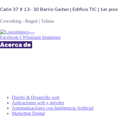
Calle 37 # 13- 30 Barrio Gaitan | Edificio TIC | 1er piso
Coworking - Ibagué | Tolima
Facebook-f
Whatsapp
Instagram
Acerca de
Somos una empresa de desarrollo tecnológico ibaguereña
especializada en soluciones tecnológicas eficaces y eficientes con alta
trayectoria en la región.
Servicios
Diseño & Desarrollo web
Aplicaciones web y móviles
Automatizaciones con Inteligencia Artificial
Marketing Digital
Links