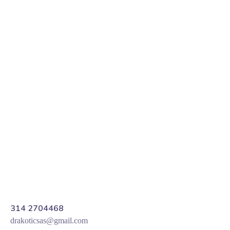
Gestor de contenidos
Plantilla prediseñada
Adaptación para móviles
Carrito de compras
Pasarela de Pago
conocer más
314 2704468
drakoticsas@gmail.com