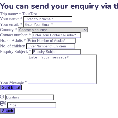
You can send your enquiry via 
Trip name:
*
TourTest
Your name:
*
Your email:
*
Country
*
Contact number:
*
No. of Adults
*
No. of children
Enquiry Subject:
*
Your Message
*
Send Email
Search