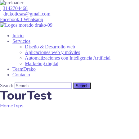
3142704468
drakoticsas@gmail.com
Facebook-f
Whatsapp
Inicio
Servicios
Diseño & Desarrollo web
Aplicaciones web y móviles
Automatizaciones con Inteligencia Artificial
Marketing digital
TeamDrako
Contacto
Search
TourTest
Home
Trips
TourTest